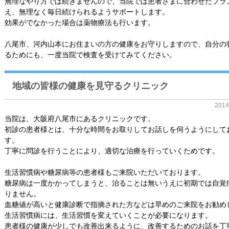
無理なやり方では続きませんので、当院では患者さまに合わせたプラ
え、無理なく毎日続けられるようサポートします。
効果がでなかった場合は薬物療法も行います。
八尾市、河内山本にお住まいの方の健康をお守りしますので、自分の
るためにも、一度当院で検査を受けてみてください。
地域の皆様の健康を見守るクリニック
201
当院は、大阪府八尾市にあるクリニックです。
初診の患者様とは、十分な時間をお取りしてお話しを伺うようにして
す。
丁寧に問診を行うことにより、適切な治療を行っていくためです。
生活習慣病や糖尿病等の患者様もご来院いただいております。
糖尿病は一度かかってしまうと、治ることは無いうえに初期では自覚
りません。
血糖値が高いと健康診断で指摘された方などは早めのご来院をお勧め
生活習慣病には、生活習慣を変えていくことが必要になります。
患者様の健康が少しでも改善出来るように、改善するためのお話を丁