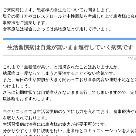
ご来院時にまず、患者様の食生活についてお聞きします。
塩分の摂り方やコレステロールと中性脂肪を考慮した上で患者様に合
事療法をご提案します。
食事療法は場合によっては薬物療法と併用して行います。
生活習慣病は自覚が無いまま進行していく病気です
201
これまで「血糖値が高い」と指摘されたことはありませんか。
糖尿病は一度なってしまうと完治することがない病気です。
また、毎日の生活習慣が大きく関わっており食事内容や運動不足など
つけましょう。
さらに初期症状では自覚症状がないまま進行してしまいますので、定
康診断をおすすめします。
当クリニックでは生活習慣病のケアにも力を入れており、食事療法や
を取り入れております。
生活習慣病の治療には患者様の協力が必要不可欠です。
分かりやすく丁寧に説明を行い、患者様とコミュニケーションを大切