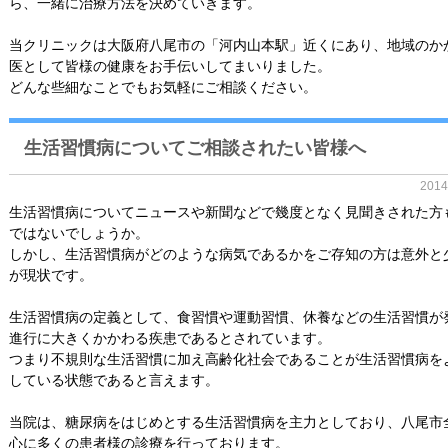
ら、一緒に治療方法を決めていきます。
当クリニックは大阪府八尾市の「河内山本駅」近くにあり、地域のか
医として皆様の健康をお手伝いしてまいりました。
どんな些細なことでもお気軽にご相談ください。
生活習慣病についてご相談されたい皆様へ
201
生活習慣病についてニュースや新聞などで幾度となく見聞きされた方
ではないでしょうか。
しかし、生活習慣病がどのような病気であるかをご存知の方は意外と
が現状です。
生活習慣病の定義として、食習慣や運動習慣、休養などの生活習慣が
進行に大きくかかわる疾患であるとされています。
つまり不規則な生活習慣に加え高齢化社会であることが生活習慣病を
している状態であると言えます。
当院は、糖尿病をはじめとする生活習慣病を主力としており、八尾市
心に多くの患者様の診療を行っております。