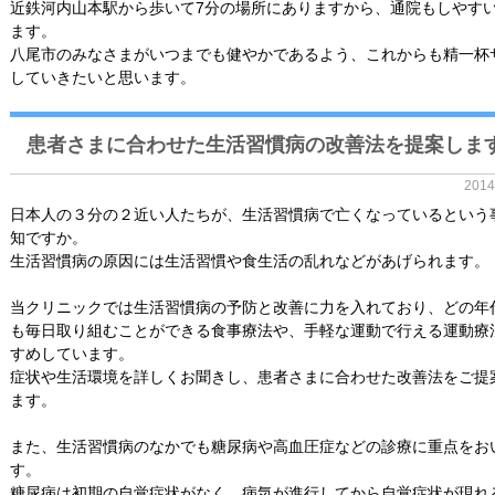
近鉄河内山本駅から歩いて7分の場所にありますから、通院もしやす
ます。
八尾市のみなさまがいつまでも健やかであるよう、これからも精一杯
していきたいと思います。
患者さまに合わせた生活習慣病の改善法を提案しま
201
日本人の３分の２近い人たちが、生活習慣病で亡くなっているという
知ですか。
生活習慣病の原因には生活習慣や食生活の乱れなどがあげられます。
当クリニックでは生活習慣病の予防と改善に力を入れており、どの年
も毎日取り組むことができる食事療法や、手軽な運動で行える運動療
すめしています。
症状や生活環境を詳しくお聞きし、患者さまに合わせた改善法をご提
ます。
また、生活習慣病のなかでも糖尿病や高血圧症などの診療に重点をお
す。
糖尿病は初期の自覚症状がなく、病気が進行してから自覚症状が現れ