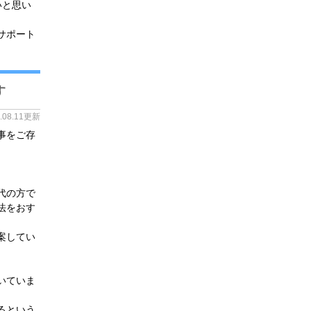
いと思い
サポート
す
4.08.11更新
事をご存
代の方で
法をおす
案してい
いていま
るという