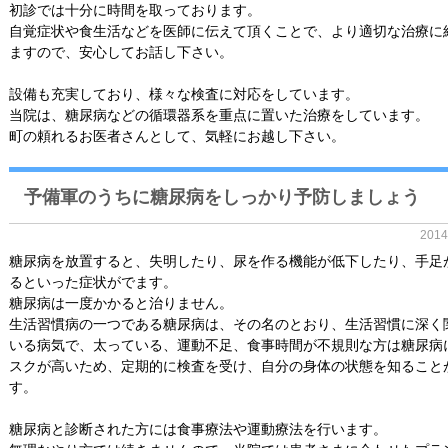
初診では十分に時間を取っております。
自覚症状や食生活などを医師に伝えて頂くことで、より適切な治療に
ますので、安心してお話し下さい。
設備も充実しており、様々な検査に対応をしています。
当院は、糖尿病などの循環器系を重点に置いた治療をしています。
町の頼れるお医者さんとして、気軽にお越し下さい。
予備軍のうちに糖尿病をしっかり予防しましょう
201
糖尿病を放置すると、失明したり、尿を作る機能が低下したり、手足
るといった症状がでます。
糖尿病は一度かかると治りません。
生活習慣病の一つである糖尿病は、その名のとおり、生活習慣に深く
いる病気で、太っている、運動不足、食事時間が不規則な方は糖尿病
スクが高いため、定期的に検査を受け、自分の身体の状態を知ること
す。
糖尿病と診断された方には食事療法や運動療法を行います。