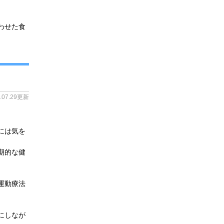
わせた食
4.07.29更新
には気を
期的な健
運動療法
にしなが