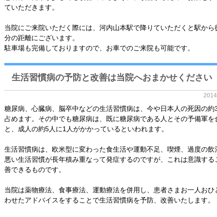
ていただきます。
当院にご来院いただく際には、河内山本駅で降りていただくと駅から
分の距離にございます。
駐車場も完備しておりますので、お車でのご来院も可能です。
生活習慣病の予防と改善は当院へおまかせください
201
糖尿病、心臓病、脳卒中などの生活習慣病は、今や日本人の死因の約3
占めます。その中でも糖尿病は、既に糖尿病である人とその予備軍を
と、成人の約5人に1人がかかっているといわれます。
生活習慣病は、欧米型に変わった食生活や運動不足、喫煙、過度の飲
悪い生活習慣が長年積み重なって発症するのですが、これは意識する
善できるものです。
当院は薬物療法、食事療法、運動療法を併用し、患者さまお一人おひ
わせたアドバイスをすることで生活習慣病を予防、改善いたします。