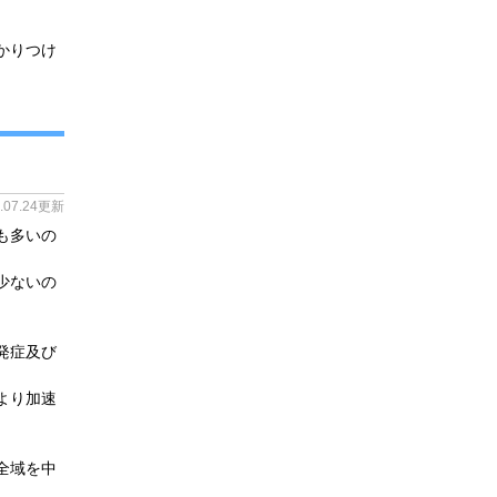
かりつけ
4.07.24更新
も多いの
少ないの
発症及び
より加速
全域を中