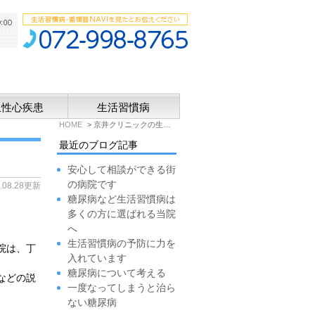
血性心疾患
生活習慣病
HOME
京井クリニックの生活習慣病BLOG
最近のブログ記事
安心して相談ができる街
の病院です
4.08.28更新
糖尿病など生活習慣病は
多くの方に選ばれる当院
へ
生活習慣病の予防に力を
院は、丁
入れています
糖尿病について考える
などの説
一度なってしまうと治ら
。
ない糖尿病