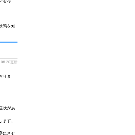
ンを考
状態を知
4.08.20更新
おりま
症状があ
します。
寧にさせ