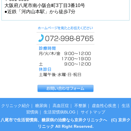
大阪府八尾市南小阪合町3丁目3番10号
●近鉄「河内山本駅」から徒歩7分
クリニック紹介
｜
糖尿病
｜
高血圧症
｜
不整脈
｜
虚血性心疾患
｜
生活
習慣病
｜
生活習慣病BLOG
｜
サイトマップ
八尾市で生活習慣病、糖尿病の治療なら京井クリニックへ (C) 京井ク
リニック All Right Reserved.