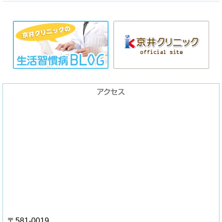
〒581-0019