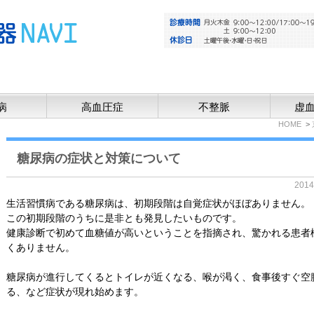
病
高血圧症
不整脈
虚
HOME
糖尿病の症状と対策について
201
生活習慣病である糖尿病は、初期段階は自覚症状がほぼありません。
この初期段階のうちに是非とも発見したいものです。
健康診断で初めて血糖値が高いということを指摘され、驚かれる患者
くありません。
糖尿病が進行してくるとトイレが近くなる、喉が渇く、食事後すぐ空
る、など症状が現れ始めます。