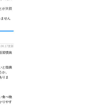
とが大切
みません
4.06.17更新
活習慣病
いと指摘
うか。
ありま
い食べ物
かりやす