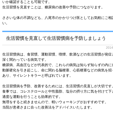
いか確認することも可能です。
生活習慣を見直すことは、糖尿病の改善や予防につながります。
ささいな体の不調なども、八尾市のかかりつけ医としてお気軽にご相
い。
生活習慣を見直して生活習慣病を予防しましょう
201
生活習慣病は、食習慣、運動習慣、喫煙、飲酒などの生活習慣が発症
深く関わっている病気です。
糖尿病、高血圧などが代表的で、これらの病気は知らず知らずの内に
動脈硬化を引き起こし、命に関わる脳梗塞、心筋梗塞などの病気を招
あり、サイレントキラーと呼ばれています。
生活習慣病を予防、改善するためには、生活習慣の見直しが大切です
食事では、コレステロールと中性脂肪、塩分の摂り方に気を付けて下
適度な運動を行うことも効果的です。
無理をすると続きませんので、軽いウォーキングがおすすめです。
当院が患者さまに合った改善法をアドバイスいたします。