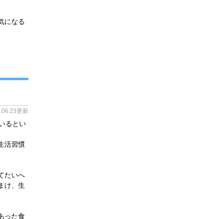
気になる
4.06.23更新
いるとい
生活習慣
てたいへ
まけ、生
あった食