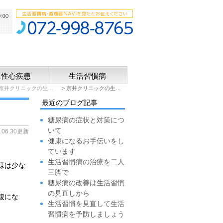
血性心疾患
生活習慣病
京井クリニックの生活習慣病BLOG
京井クリニックの生活習慣病BLOG: 2014年6月
最近のブログ記事
糖尿病の症状と対策につ
いて
4.06.30更新
健康になるお手伝いをし
ています
生活習慣病の治療を二人
様は少な
三脚で
糖尿病の改善は生活習慣
の見直しから
腹にな
生活習慣を見直して生活
習慣病を予防しましょう