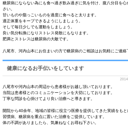
糖尿病にならない為にも食べ過ぎ飲み過ぎに気を付け、腹八分目を心
さい。
甘いものや脂っこいものを過度に食べると太ります。
適正体重をキープできるようにしましょう。
そして毎日少しでも運動をしましょう。
良い気分転換になりストレス発散にもなります。
肥満とストレスは糖尿病の大敵です。
八尾市、河内山本にお住まいの方で糖尿病のご相談はお気軽にご連絡
健康になるお手伝いをしています
201
八尾市や河内山本の周辺から患者様がお越し頂いております。
当院は患者様とのコミュニケーションを大切にしております。
丁寧な問診を心掛けてより良い治療へと導きます。
開院から40余年、地域の皆様に役立つ医療を提供してきた実績をもと
習慣病、糖尿病を重点に置いた治療をご提供しています。
体の不調がありましたら、気兼ねなくお尋ね下さい。