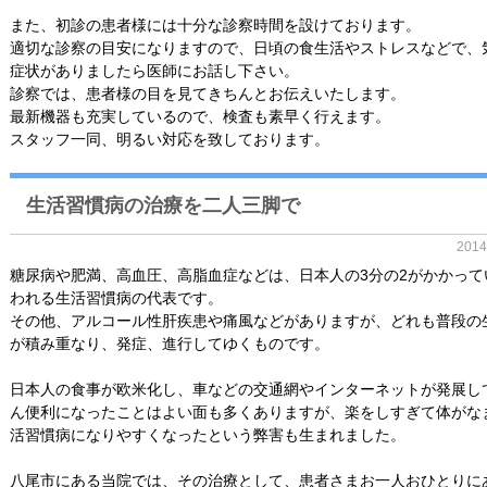
また、初診の患者様には十分な診察時間を設けております。
適切な診察の目安になりますので、日頃の食生活やストレスなどで、
症状がありましたら医師にお話し下さい。
診察では、患者様の目を見てきちんとお伝えいたします。
最新機器も充実しているので、検査も素早く行えます。
スタッフ一同、明るい対応を致しております。
生活習慣病の治療を二人三脚で
201
糖尿病や肥満、高血圧、高脂血症などは、日本人の3分の2がかかって
われる生活習慣病の代表です。
その他、アルコール性肝疾患や痛風などがありますが、どれも普段の
が積み重なり、発症、進行してゆくものです。
日本人の食事が欧米化し、車などの交通網やインターネットが発展し
ん便利になったことはよい面も多くありますが、楽をしすぎて体がな
活習慣病になりやすくなったという弊害も生まれました。
八尾市にある当院では、その治療として、患者さまお一人おひとりに