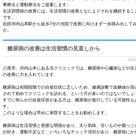
事療法と運動療法をご提案します。
生活習慣病の改善には、生活習慣の改善となによりそれを継続するこ
です。
近鉄河内山本駅から徒歩7分の当院で改善に向けまず一歩踏み出して
か。
糖尿病の改善は生活習慣の見直しから
201
八尾市、河内山本にある当クリニックでは、糖尿病や心臓病などの生
の改善に力を入れています。
糖尿病は初期段階での自覚症状に乏しいため、健康診断で血糖値が高
されて初めてクリニックを訪れる、という方が多いのではないでしょ
すでに何らかの自覚症状がある方は、糖尿病が進行している可能性も
す。
このような場合は早めに来院することをお勧めします。
糖尿病は生活習慣と密接な関係があり、太り気味、甘いものや脂っこ
が好き、運動不足など、いろいろなチェック項目があり、糖尿病にか