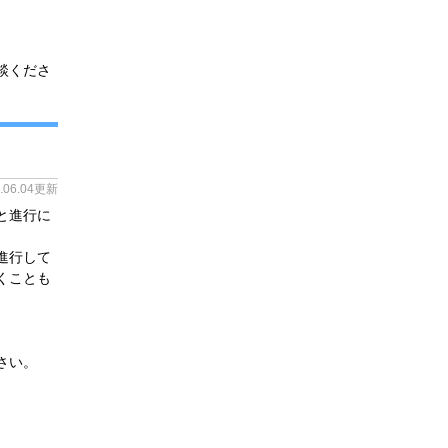
談くださ
4.06.04更新
と進行に
進行して
くことも
。
さい。