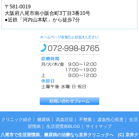
〒581-0019
大阪府八尾市南小阪合町3丁目3番10号
●近鉄「河内山本駅」から徒歩7分
クリニック紹介
｜
糖尿病
｜
高血圧症
｜
不整脈
｜
虚血性心疾患
｜
生活
習慣病
｜
生活習慣病BLOG
｜
サイトマップ
八尾市で生活習慣病、糖尿病の治療なら京井クリニックへ (C) 京井ク