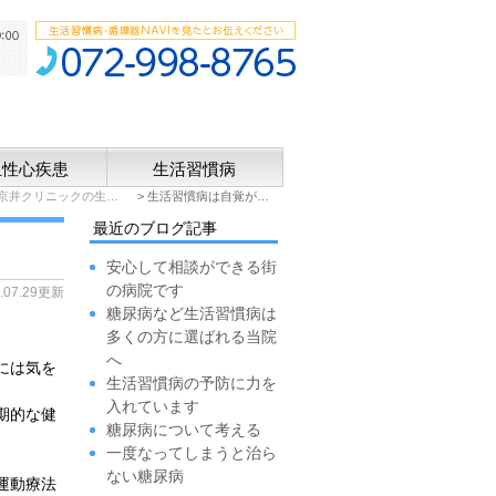
血性心疾患
生活習慣病
京井クリニックの生活習慣病BLOG
生活習慣病は自覚が無いまま進行していく病気です
最近のブログ記事
安心して相談ができる街
の病院です
4.07.29更新
糖尿病など生活習慣病は
多くの方に選ばれる当院
へ
には気を
生活習慣病の予防に力を
入れています
期的な健
糖尿病について考える
一度なってしまうと治ら
ない糖尿病
運動療法